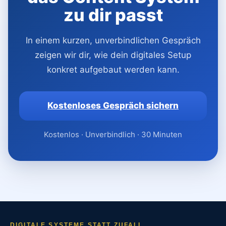
zu dir passt
In einem kurzen, unverbindlichen Gespräch
zeigen wir dir, wie dein digitales Setup
konkret aufgebaut werden kann.
Kostenloses Gespräch sichern
Kostenlos · Unverbindlich · 30 Minuten
DIGITALE SYSTEME STATT ZUFALL